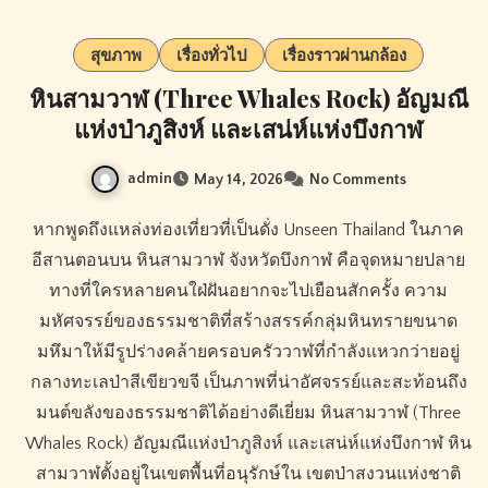
สุขภาพ
เรื่องทั่วไป
เรื่องราวผ่านกล้อง
หินสามวาฬ (Three Whales Rock) อัญมณี
แห่งป่าภูสิงห์ และเสน่ห์แห่งบึงกาฬ
admin
May 14, 2026
No Comments
หากพูดถึงแหล่งท่องเที่ยวที่เป็นดั่ง Unseen Thailand ในภาค
อีสานตอนบน หินสามวาฬ จังหวัดบึงกาฬ คือจุดหมายปลาย
ทางที่ใครหลายคนใฝ่ฝันอยากจะไปเยือนสักครั้ง ความ
มหัศจรรย์ของธรรมชาติที่สร้างสรรค์กลุ่มหินทรายขนาด
มหึมาให้มีรูปร่างคล้ายครอบครัววาฬที่กำลังแหวกว่ายอยู่
กลางทะเลป่าสีเขียวขจี เป็นภาพที่น่าอัศจรรย์และสะท้อนถึง
มนต์ขลังของธรรมชาติได้อย่างดีเยี่ยม หินสามวาฬ (Three
Whales Rock) อัญมณีแห่งป่าภูสิงห์ และเสน่ห์แห่งบึงกาฬ หิน
สามวาฬตั้งอยู่ในเขตพื้นที่อนุรักษ์ใน เขตป่าสงวนแห่งชาติ