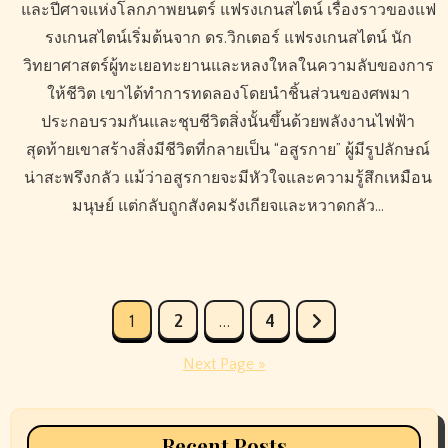
และปีศาจแห่งโลกภาพยนตร์ แฟรงเกนสไตน์ เรื่องราวของแฟ
รงเกนสไตน์เริ่มต้นจาก ดร.วิกเตอร์ แฟรงเกนสไตน์ นัก
วิทยาศาสตร์ผู้ทะเยอทะยานและหลงใหลในความลับของการ
ให้ชีวิต เขาได้ทำการทดลองโดยนำชิ้นส่วนของศพมา
ประกอบรวมกันและชุบชีวิตสิ่งนั้นขึ้นด้วยพลังงานไฟฟ้า
สุดท้ายเขาสร้างสิ่งมีชีวิตที่กลายเป็น “อสูรกาย” ผู้มีรูปลักษณ์
น่าสะพรึงกลัว แม้ว่าอสูรกายจะมีหัวใจและความรู้สึกเหมือน
มนุษย์ แต่กลับถูกสังคมรังเกียจและหวาดกลัว…
Posts
1
2
…
4
pagination
Next Page »
Recent Posts