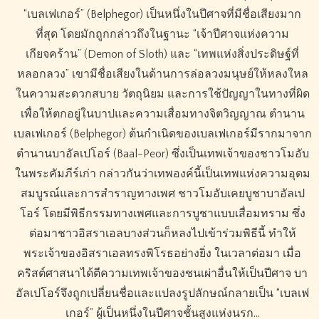
“เบลเฟเกอร์” (Belphegor) เป็นหนึ่งในปีศาจที่มีชื่อเสียงมาก
ที่สุด โดยมักถูกกล่าวถึงในฐานะ “เจ้าปีศาจแห่งความ
เกียจคร้าน” (Demon of Sloth) และ “เทพแห่งสิ่งประดิษฐ์ที่
หลอกลวง” เขามีชื่อเสียงในด้านการล่อลวงมนุษย์ให้หลงใหล
ในความสะดวกสบาย วัตถุนิยม และการใช้ปัญญาในทางที่ผิด
เพื่อให้ตกอยู่ในบาปและความเสื่อมทางจิตวิญญาณ ตำนาน
เบลเฟเกอร์ (Belphegor) ต้นกำเนิดของเบลเฟเกอร์มีรากมาจาก
ตำนานบาอัลเปโอร์ (Baal-Peor) ซึ่งเป็นเทพเจ้าของชาวโมอับ
ในพระคัมภีร์เก่า กล่าวกันว่าเทพองค์นี้เป็นเทพแห่งความอุดม
สมบูรณ์และการสำราญทางเพศ ชาวโมอับเคยบูชาบาอัลเป
โอร์ โดยมีพิธีกรรมทางเพศและการบูชาแบบเสื่อมทราม ซึ่ง
ต่อมาชาวอิสราเอลบางส่วนก็หลงไปเข้าร่วมพิธีนี้ ทำให้
พระเจ้าของอิสราเอลทรงพิโรธอย่างยิ่ง ในเวลาต่อมา เมื่อ
คริสต์ศาสนาได้ตีความเทพเจ้าของชนเผ่าอื่นให้เป็นปีศาจ บา
อัลเปโอร์จึงถูกเปลี่ยนชื่อและแปลงรูปลักษณ์กลายเป็น “เบลเฟ
เกอร์” ผู้เป็นหนึ่งในปีศาจชั้นสูงแห่งนรก…