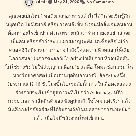
admin
May 24, 2026
No Comments
คุณเคยเป็นไหม? พอถึงเวลาอาหารแล้วไม่ได้กิน จะเริ่มรู้สึก
หงุดหงิด ไม่มีสมาธิ หรือบางคนถึงขั้น หิวจนมือสั่น จนลนลาน
ต้องหาอะไรเข้าปากด่วน เพราะกลัวว่าร่างกายจะแย่ กลัวจะ
เป็นลม หรือกลัวว่าระบบเผาผลาญจะพัง แต่เชื่อหรือไม่ว่า
ตลอดชีวิตที่ผ่านมา เราอาจกำลังโดนความหิวหลอกให้เสีย
โอกาสทองในการชะลอวัยไปอย่างน่าเสียดาย หิวจนมือสั่น
ไม่ใช่ร่างพัง ไม่ใช่สัญญาณเตือนภัย แต่คือ โหมดซ่อมแซม ใน
ทางวิทยาศาสตร์ เมื่อเราหยุดกินอาหารไปสักระยะหนึ่ง
(ประมาณ 12-16 ชั่วโมงขึ้นไป) ระดับน้ำตาลในเลือดจะลดลง
ร่างกายจะเริ่มเข้าสู่สภาวะที่เรียกว่า Autophagy หรือ
กระบวนการกลืนกินตัวเอง ฟังดูน่ากลัวใช่ไหม แต่จริงๆ แล้ว
มันคือกลไกอัจฉริยะที่ได้รับรางวัลโนเบลสาขาการแพทย์มา
แล้ว! เมื่อไม่มีพลังงานใหม่เข้ามา…