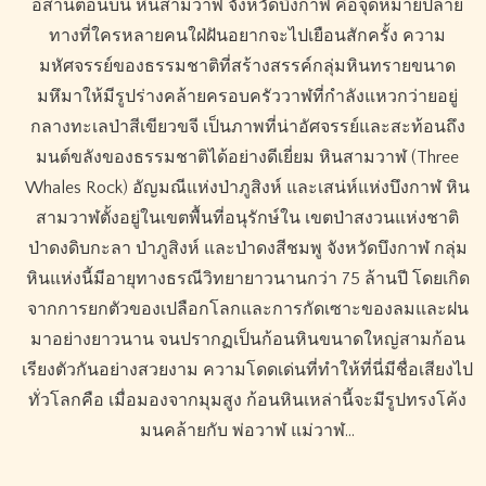
อีสานตอนบน หินสามวาฬ จังหวัดบึงกาฬ คือจุดหมายปลาย
ทางที่ใครหลายคนใฝ่ฝันอยากจะไปเยือนสักครั้ง ความ
มหัศจรรย์ของธรรมชาติที่สร้างสรรค์กลุ่มหินทรายขนาด
มหึมาให้มีรูปร่างคล้ายครอบครัววาฬที่กำลังแหวกว่ายอยู่
กลางทะเลป่าสีเขียวขจี เป็นภาพที่น่าอัศจรรย์และสะท้อนถึง
มนต์ขลังของธรรมชาติได้อย่างดีเยี่ยม หินสามวาฬ (Three
Whales Rock) อัญมณีแห่งป่าภูสิงห์ และเสน่ห์แห่งบึงกาฬ หิน
สามวาฬตั้งอยู่ในเขตพื้นที่อนุรักษ์ใน เขตป่าสงวนแห่งชาติ
ป่าดงดิบกะลา ป่าภูสิงห์ และป่าดงสีชมพู จังหวัดบึงกาฬ กลุ่ม
หินแห่งนี้มีอายุทางธรณีวิทยายาวนานกว่า 75 ล้านปี โดยเกิด
จากการยกตัวของเปลือกโลกและการกัดเซาะของลมและฝน
มาอย่างยาวนาน จนปรากฏเป็นก้อนหินขนาดใหญ่สามก้อน
เรียงตัวกันอย่างสวยงาม ความโดดเด่นที่ทำให้ที่นี่มีชื่อเสียงไป
ทั่วโลกคือ เมื่อมองจากมุมสูง ก้อนหินเหล่านี้จะมีรูปทรงโค้ง
มนคล้ายกับ พ่อวาฬ แม่วาฬ…