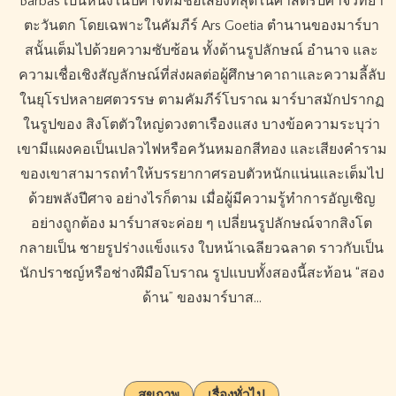
Barbas เป็นหนึ่งในปีศาจที่มีชื่อเสียงที่สุดในศาสตร์ปีศาจวิทยา
ตะวันตก โดยเฉพาะในคัมภีร์ Ars Goetia ตำนานของมาร์บา
สนั้นเต็มไปด้วยความซับซ้อน ทั้งด้านรูปลักษณ์ อำนาจ และ
ความเชื่อเชิงสัญลักษณ์ที่ส่งผลต่อผู้ศึกษาคาถาและความลี้ลับ
ในยุโรปหลายศตวรรษ ตามคัมภีร์โบราณ มาร์บาสมักปรากฏ
ในรูปของ สิงโตตัวใหญ่ดวงตาเรืองแสง บางข้อความระบุว่า
เขามีแผงคอเป็นเปลวไฟหรือควันหมอกสีทอง และเสียงคำราม
ของเขาสามารถทำให้บรรยากาศรอบตัวหนักแน่นและเต็มไป
ด้วยพลังปีศาจ อย่างไรก็ตาม เมื่อผู้มีความรู้ทำการอัญเชิญ
อย่างถูกต้อง มาร์บาสจะค่อย ๆ เปลี่ยนรูปลักษณ์จากสิงโต
กลายเป็น ชายรูปร่างแข็งแรง ใบหน้าเฉลียวฉลาด ราวกับเป็น
นักปราชญ์หรือช่างฝีมือโบราณ รูปแบบทั้งสองนี้สะท้อน “สอง
ด้าน” ของมาร์บาส…
สุขภาพ
เรื่องทั่วไป