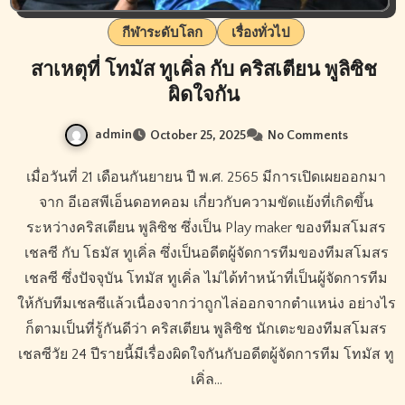
กีฬาระดับโลก
เรื่องทั่วไป
สาเหตุที่ โทมัส ทูเคิ่ล กับ คริสเตียน พูลิซิช
ผิดใจกัน
admin
October 25, 2025
No Comments
เมื่อวันที่ 21 เดือนกันยายน ปี พ.ศ. 2565 มีการเปิดเผยออกมา
จาก อีเอสพีเอ็นดอทคอม เกี่ยวกับความขัดแย้งที่เกิดขึ้น
ระหว่างคริสเตียน พูลิซิช ซึ่งเป็น Play maker ของทีมสโมสร
เชลซี กับ โธมัส ทูเคิ่ล ซึ่งเป็นอดีตผู้จัดการทีมของทีมสโมสร
เชลซี ซึ่งปัจจุบัน โทมัส ทูเคิ่ล ไม่ได้ทำหน้าที่เป็นผู้จัดการทีม
ให้กับทีมเชลซีแล้วเนื่องจากว่าถูกไล่ออกจากตำแหน่ง อย่างไร
ก็ตามเป็นที่รู้กันดีว่า คริสเตียน พูลิซิช นักเตะของทีมสโมสร
เชลซีวัย 24 ปีรายนี้มีเรื่องผิดใจกันกับอดีตผู้จัดการทีม โทมัส ทู
เคิ่ล…