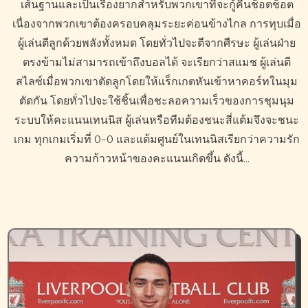
เส้นฐานและเป็นเรื่องยากสำหรับพวกเขาที่จะกู้คืนช็อตช็อต
เนื่องจากพวกเขาต้องครอบคลุมระยะค่อนข้างไกล การทุบเมื่อ
ผู้เล่นตีลูกด้วยพลังทั้งหมด โดยทั่วไปจะตีจากศีรษะ ผู้เล่นฝ่าย
ตรงข้ามไม่สามารถเข้าถึงบอลได้ จะเรียกว่าสแมช ผู้เล่นตี
สไลซ์เมื่อพวกเขาตัดลูกโดยให้แร็กเกตหันเข้าหาคอร์ทในมุม
ตัดกัน โดยทั่วไปจะใช้ชิ้นเพื่อชะลอความเร็วของการชุมนุม
ระบบให้คะแนนเทนนิส ผู้เล่นหรือทีมต้องชนะสี่แต้มจึงจะชนะ
เกม ทุกเกมเริ่มที่ 0-0 และแต้มศูนย์ในเทนนิสเรียกว่าความรัก
ความก้าวหน้าของคะแนนเกิดขึ้น ดังนี้…