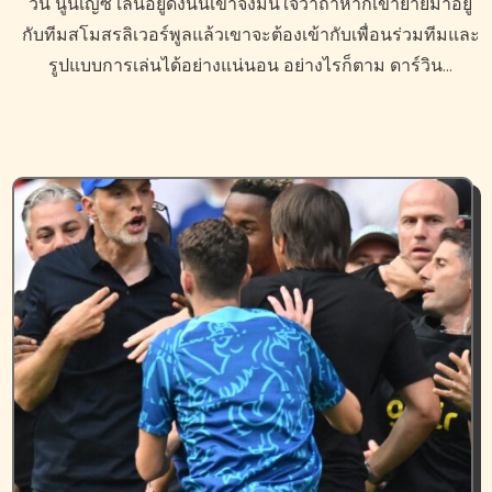
วิน นูนเญซ เล่นอยู่ดังนั้นเขาจึงมั่นใจว่าถ้าหากเขาย้ายมาอยู่
กับทีมสโมสรลิเวอร์พูลแล้วเขาจะต้องเข้ากับเพื่อนร่วมทีมและ
รูปแบบการเล่นได้อย่างแน่นอน อย่างไรก็ตาม ดาร์วิน…