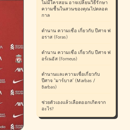
ไม่มีใครสอน อาจเปลี่ยนวิธีรักษา
ความชื้นในสวนของคุณไปตลอด
กาล
ตำนาน ความเชื่อ เกี่ยวกับ ปีศาจ ฟ
อราส (Foras)
ตำนาน ความเชื่อ เกี่ยวกับ ปีศาจ ฟ
อร์เนอัส (Forneus)
ตำนานและความเชื่อเกี่ยวกับ
ปีศาจ “มาร์บาส” (Marbas /
Barbas)
ช่วยตัวเองแล้วเลือดออกเกิดจาก
อะไร?