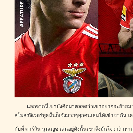
นอกจากนี้เขายังคิดมาตลอดว่าเขาอยากจะย้ายมาอยู่
สโมสรลิเวอร์พูลนั้นก็เจ๋งมากๆทุกคนเล่นได้เข้าขากันแ
กับที่ ดาร์วิน นูนเญซ เล่นอยู่ดังนั้นเขาจึงมั่นใจว่าถ้า