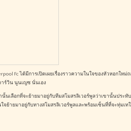
iverpool Fc ได้มีการเปิดเผยเรื่องราวความในใจของหัวหอกใหม่
ดาร์วิน นูนเญซ นั่นเอง
ั้นเลือกที่จะย้ายมาอยู่กับทีมสโมสรลิเวอร์พูลว่าเขานั้นประทั
ใจย้ายมาอยู่กับทางสโมสรลิเวอร์พูลและพร้อมเซ็นที่ที่จะทุ่มเทใ