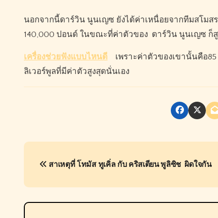
นอกจากนี้ดาร์วิน นูนเญซ ยังได้ค่าเหนื่อยจากทีมสโมส
140,000 ปอนด์ ในขณะที่ค่าตัวของ ดาร์วิน นูนเญซ ก็ส
เครื่องช่วยฟังแบบไหนดี
เพราะค่าตัวของเขานั้นคือ85 
ลิเวอร์พูลที่มีค่าตัวสูงสุดนั่นเอง
P
สาเหตุที่ โทมัส ทูเคิ่ล กับ คริสเตียน พูลิซิช ผิดใจกัน
o
s
t