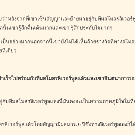
่าหลังจากที่เขาเซ็นสัญญาและย้ายมาอยู่กับทีมสโมสรลิเวอร์พ
ลนั้นเขารู้สึกตื่นเต้นมากและเขา รู้สึกประทับใจมากๆ
ป็นอย่างมากนอกจากนี้เขายังไม่ได้เห็นถ้วยรางวัลที่ทางสโมสร
ทีเดียว
ำเร็จไปพร้อมกับทีมสโมสรลิเวอร์พูลแล้วและเขาจินตนาการเอา
กับทีมสโมสรลิเวอร์พูลแห่งนี้มันคงจะเป็นความภาคภูมิใจในที่ส
วอร์พูลแล้วโดยสัญญามีผลนาน 6 ปีซึ่งทางลิเวอร์พูลเองก็ได้