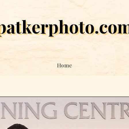
patkerphoto.co
Home