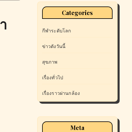
Categories
มา
กีฬาระดับโลก
ข่าวดังวันนี้
สุขภาพ
เรื่องทั่วไป
เรื่องราวผ่านกล้อง
Meta