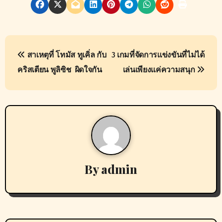
P
สาเหตุที่ โทมัส ทูเคิ่ล กับ
3 เกมที่จัดการแข่งขันที่ไม่ได้
o
คริสเตียน พูลิซิช ผิดใจกัน
เล่นเพียงแค่ความสนุก
s
t
n
a
v
By
admin
i
g