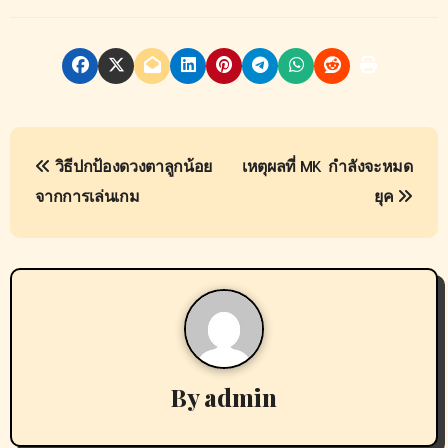
P
วิธีปกป้องดวงตาลูกน้อย
เหตุผลที่ MK กำลังจะหมด
o
จากการเล่นเกม
ยุค
s
t
n
a
v
By
admin
i